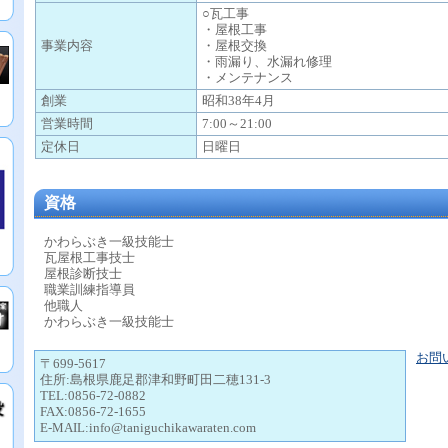
○瓦工事
・屋根工事
事業内容
・屋根交換
・雨漏り、水漏れ修理
・メンテナンス
創業
昭和38年4月
営業時間
7:00～21:00
定休日
日曜日
資格
かわらぶき一級技能士
瓦屋根工事技士
屋根診断技士
職業訓練指導員
他職人
かわらぶき一級技能士
お問
〒699-5617
住所:島根県鹿足郡津和野町田二穂131-3
TEL:0856-72-0882
FAX:0856-72-1655
E-MAIL:info@taniguchikawaraten.com